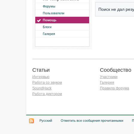
Форумы
Поиск не дал резу
Пользователи
Помощь
Блоги
Галерея
Статьи
Сообщество
Интервью
Участники
Работа со звуком
Галерея
SoundHack
Правила форума
Работа диктором
Хочу работать на радио!
Русский
Отметить все сообщения прочитанными