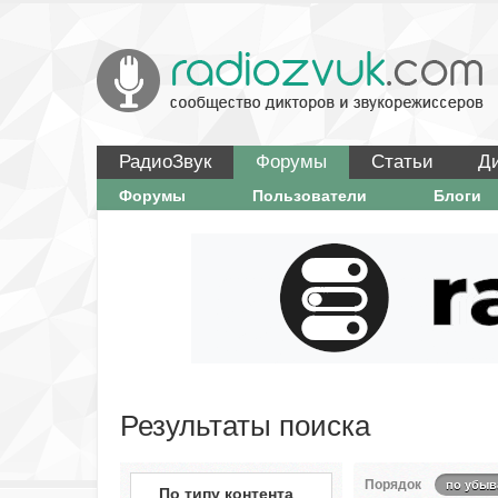
РадиоЗвук
Форумы
Статьи
Д
Форумы
Пользователи
Блоги
Результаты поиска
Порядок
по убыв
По типу контента