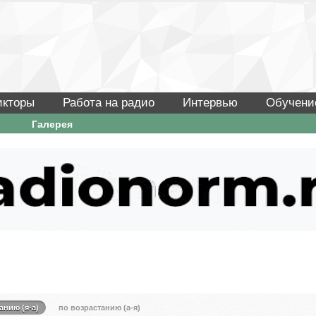
икторы
Работа на радио
Интервью
Обучени
Галерея
анию (я-а)
по возрастанию (а-я)