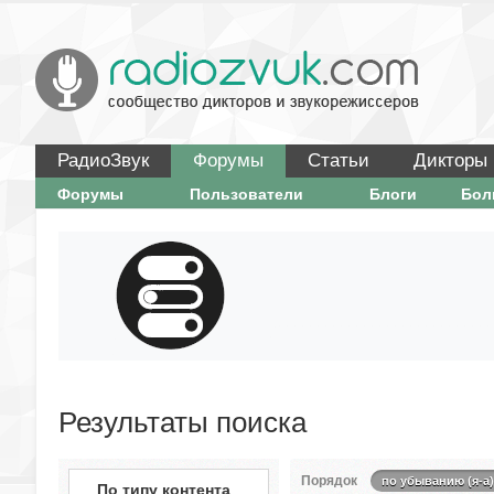
РадиоЗвук
Форумы
Статьи
Дикторы
Форумы
Пользователи
Блоги
Бо
Результаты поиска
Порядок
по убыванию (я-а)
По типу контента