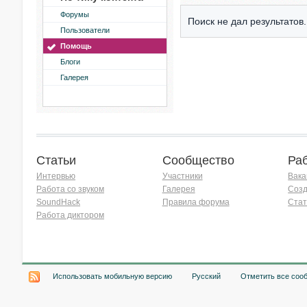
Форумы
Поиск не дал результатов.
Пользователи
Помощь
Блоги
Галерея
Статьи
Сообщество
Ра
Интервью
Участники
Вака
Работа со звуком
Галерея
Созд
SoundHack
Правила форума
Стат
Работа диктором
Хочу работать на радио!
Использовать мобильную версию
Русский
Отметить все соо