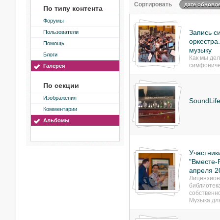
Сортировать
дате обновл
По типу контента
Форумы
Запись с
Пользователи
оркестра
Помощь
музыку
Блоги
Как мы дел
симфониче
Галерея
По секции
Изображения
SoundLif
Комментарии
Альбомы
Участник
"Вместе-Р
апреля 2
Лицензион
библиотек
собственн
Музыка дл