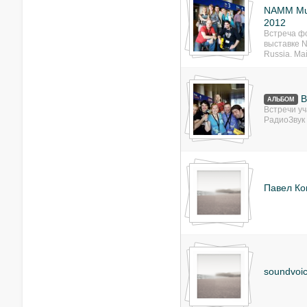
NAMM Mus
2012
Встреча ф
выставке 
Russia. Ма
В
АЛЬБОМ
Встречи у
РадиоЗвук
Павел Ко
soundvoic