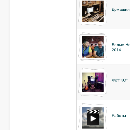
Домашняя
Белые Но
2014
Фот"KO"
Работы