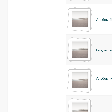
Альбом б
Рождеств
Альбомч
1