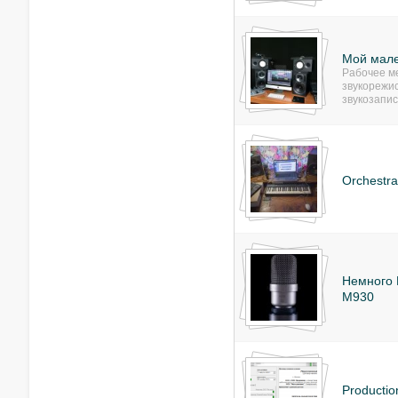
Мой мале
Рабочее м
звукорежи
звукозапис
Orchestra
Немного M
M930
Productio