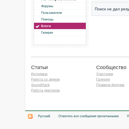
Форумы
Поиск не дал резу
Пользователи
Помощь
Блоги
Галерея
Статьи
Сообщество
Интервью
Участники
Работа со звуком
Галерея
SoundHack
Правила форума
Работа диктором
Хочу работать на радио!
Русский
Отметить все сообщения прочитанными