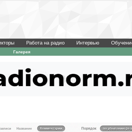
икторы
Работа на радио
Интервью
Обучени
Галерея
Порядок
 записи
Название
Комментарии
по убыванию (я-а