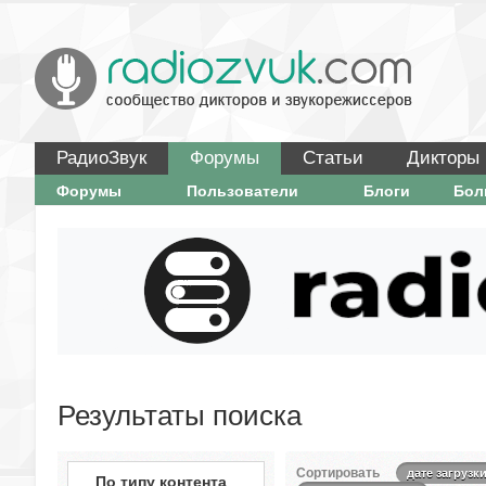
РадиоЗвук
Форумы
Статьи
Дикторы
Форумы
Пользователи
Блоги
Бо
Результаты поиска
Сортировать
дате загрузк
По типу контента