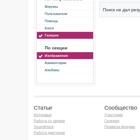
Форумы
Поиск не дал резу
Пользователи
Помощь
Блоги
Галерея
По секции
Изображения
Комментарии
Альбомы
Статьи
Сообщество
Интервью
Участники
Работа со звуком
Галерея
SoundHack
Правила форума
Работа диктором
Хочу работать на радио!