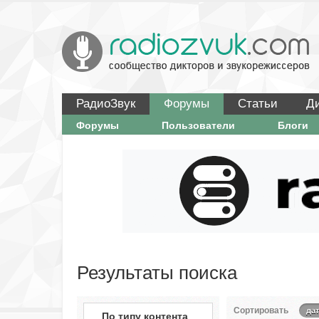
РадиоЗвук
Форумы
Статьи
Д
Форумы
Пользователи
Блоги
Результаты поиска
Сортировать
дат
По типу контента