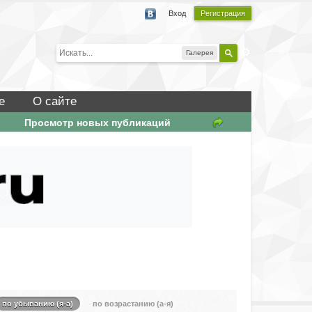
Вход
Регистрация
Галерея
е
О сайте
Просмотр новых публикаций
по убыванию (я-а)
по возрастанию (а-я)