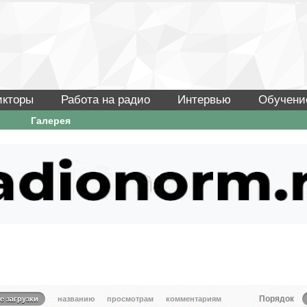
икторы
Работа на радио
Интервью
Обучени
Галерея
Порядок
е загрузки
названию
просмотрам
комментариям