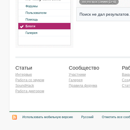
по возрастанию (а-я)
Форумы
Пользователи
Поиск не дал результатов.
Помощь
Блоги
Галерея
Статьи
Сообщество
Ра
Интервью
Участники
Вака
Работа со звуком
Галерея
Созд
SoundHack
Правила форума
Стат
Работа диктором
Хочу работать на радио!
Использовать мобильную версию
Русский
Отметить все соо