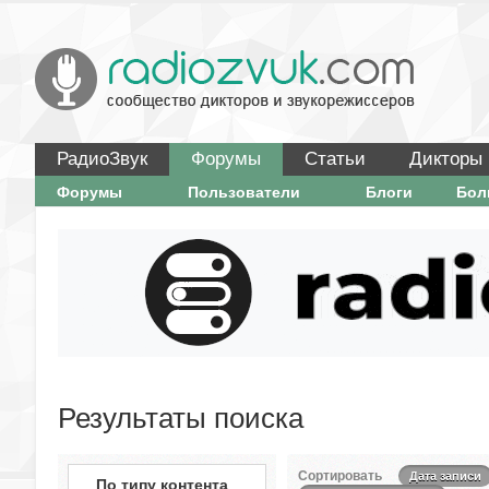
РадиоЗвук
Форумы
Статьи
Дикторы
Форумы
Пользователи
Блоги
Бо
Результаты поиска
Сортировать
Дата записи
По типу контента