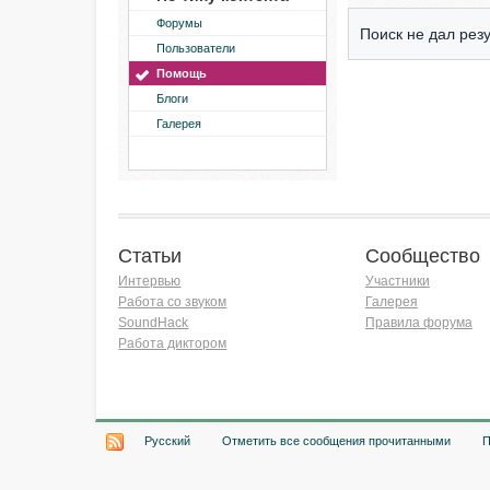
Форумы
Поиск не дал резу
Пользователи
Помощь
Блоги
Галерея
Статьи
Сообщество
Интервью
Участники
Работа со звуком
Галерея
SoundHack
Правила форума
Работа диктором
Хочу работать на радио!
Русский
Отметить все сообщения прочитанными