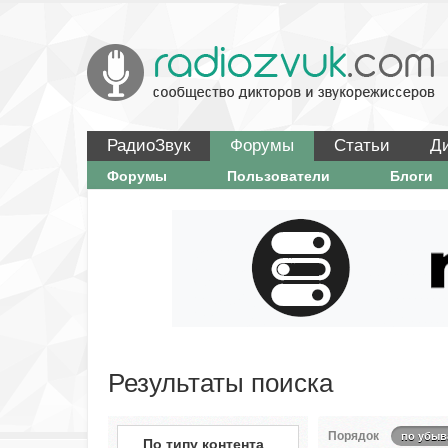
РадиоЗвук
Форумы
Статьи
Д
Форумы
Пользователи
Блоги
Результаты поиска
Порядок
по убыв
По типу контента