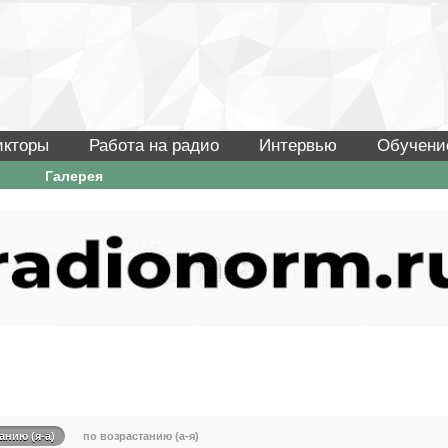
икторы
Работа на радио
Интервью
Обучени
Галерея
анию (я-а)
по возрастанию (а-я)