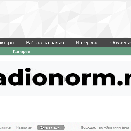
икторы
Работа на радио
Интервью
Обучени
Галерея
Порядок
 записи
Название
Комментарии
по убыванию (я-а)