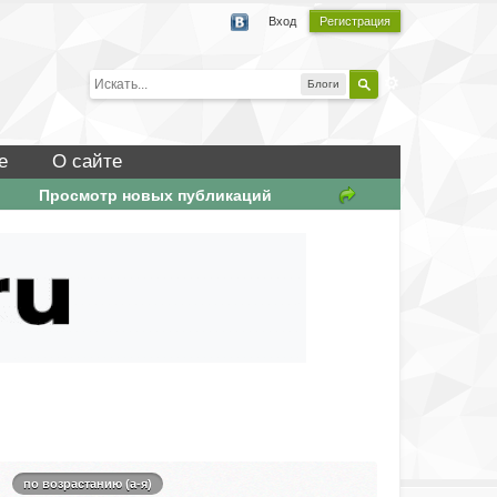
Вход
Регистрация
Блоги
е
О сайте
Просмотр новых публикаций
по возрастанию (а-я)