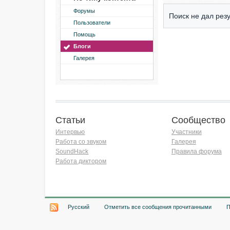
Форумы
Поиск не дал резу
Пользователи
Помощь
Блоги
Галерея
Статьи
Сообщество
Интервью
Участники
Работа со звуком
Галерея
SoundHack
Правила форума
Работа диктором
Хочу работать на радио!
Русский
Отметить все сообщения прочитанными