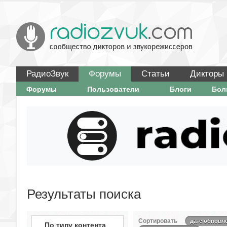
РадиоЗвук
Форумы
Статьи
Дикторы
Форумы
Пользователи
Блоги
Бо
Результаты поиска
Сортировать
дате обновл
По типу контента