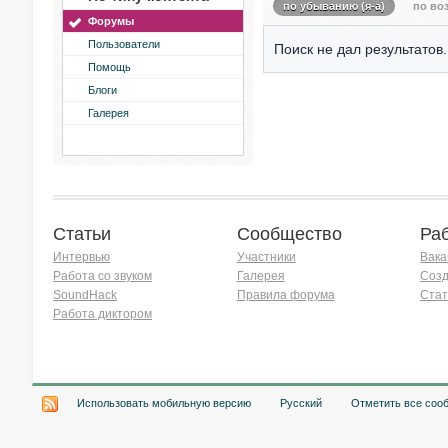
по убыванию (я-а)
по воз
Форумы
Пользователи
Поиск не дал результатов.
Помощь
Блоги
Галерея
Статьи
Сообщество
Ра
Интервью
Участники
Вака
Работа со звуком
Галерея
Созд
SoundHack
Правила форума
Стат
Работа диктором
Хочу работать на радио!
Использовать мобильную версию
Русский
Отметить все соо