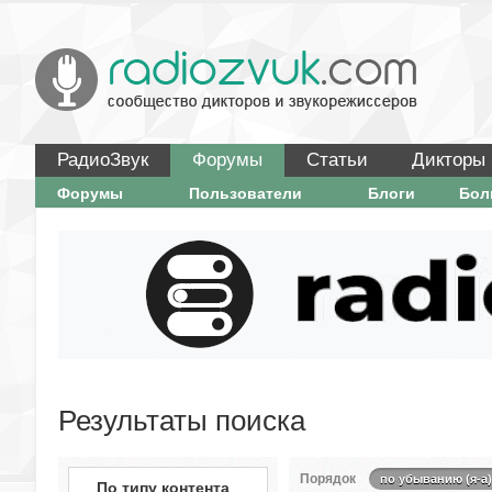
РадиоЗвук
Форумы
Статьи
Дикторы
Форумы
Пользователи
Блоги
Бо
Результаты поиска
Порядок
по убыванию (я-а)
По типу контента