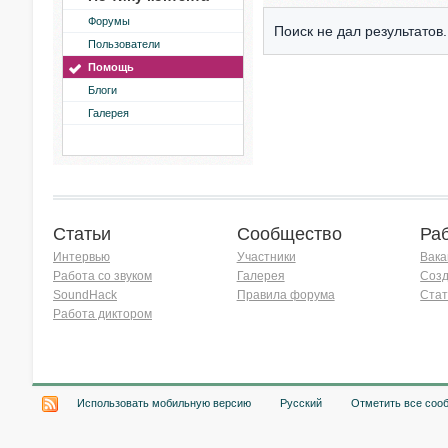
Форумы
Поиск не дал результатов.
Пользователи
Помощь
Блоги
Галерея
Статьи
Сообщество
Ра
Интервью
Участники
Вака
Работа со звуком
Галерея
Созд
SoundHack
Правила форума
Стат
Работа диктором
Хочу работать на радио!
Использовать мобильную версию
Русский
Отметить все соо