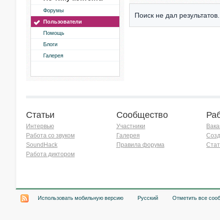
Форумы
Поиск не дал результатов.
Пользователи
Помощь
Блоги
Галерея
Статьи
Сообщество
Ра
Интервью
Участники
Вака
Работа со звуком
Галерея
Созд
SoundHack
Правила форума
Стат
Работа диктором
Хочу работать на радио!
Использовать мобильную версию
Русский
Отметить все соо