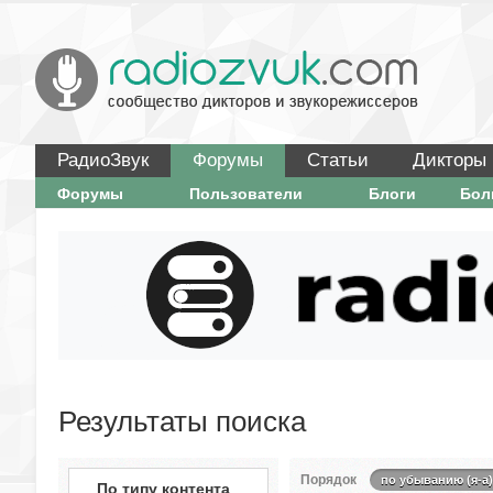
РадиоЗвук
Форумы
Статьи
Дикторы
Форумы
Пользователи
Блоги
Бо
Результаты поиска
Порядок
по убыванию (я-а)
По типу контента