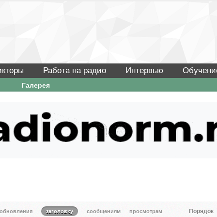
икторы
Работа на радио
Интервью
Обучени
Галерея
Порядок
 обновления
заголовку
сообщениям
просмотрам