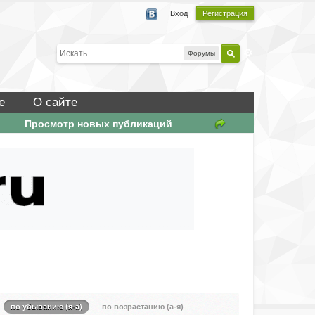
Вход
Регистрация
Форумы
е
О сайте
Просмотр новых публикаций
по убыванию (я-а)
по возрастанию (а-я)