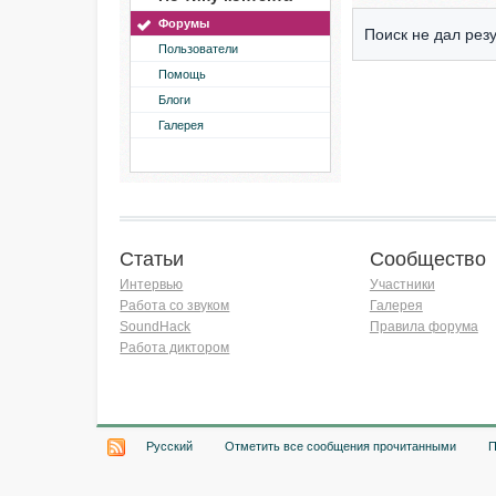
Форумы
Поиск не дал резу
Пользователи
Помощь
Блоги
Галерея
Статьи
Сообщество
Интервью
Участники
Работа со звуком
Галерея
SoundHack
Правила форума
Работа диктором
Хочу работать на радио!
Русский
Отметить все сообщения прочитанными