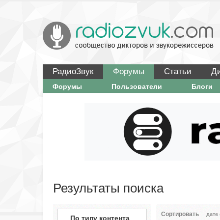
РадиоЗвук
Форумы
Статьи
Д
Форумы
Пользователи
Блоги
Результаты поиска
Сортировать
дате
По типу контента