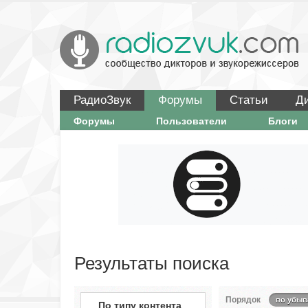
РадиоЗвук
Форумы
Статьи
Д
Форумы
Пользователи
Блоги
Результаты поиска
Порядок
по убыв
По типу контента