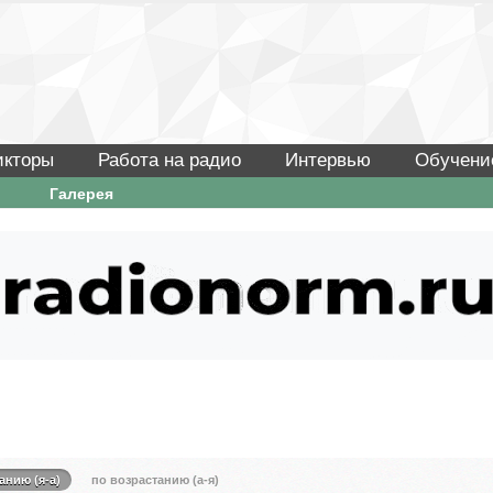
икторы
Работа на радио
Интервью
Обучени
Галерея
анию (я-а)
по возрастанию (а-я)