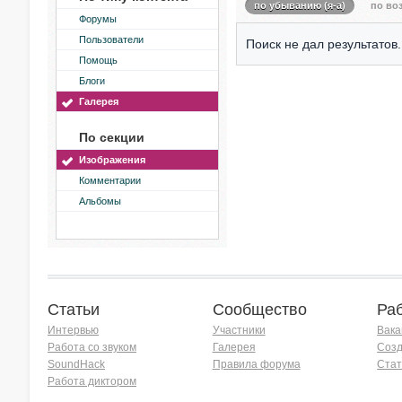
по убыванию (я-а)
по воз
Форумы
Пользователи
Поиск не дал результатов.
Помощь
Блоги
Галерея
По секции
Изображения
Комментарии
Альбомы
Статьи
Сообщество
Ра
Интервью
Участники
Вака
Работа со звуком
Галерея
Созд
SoundHack
Правила форума
Стат
Работа диктором
Хочу работать на радио!