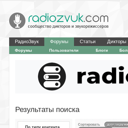
РадиоЗвук
Форумы
Статьи
Дикторы
Форумы
Пользователи
Блоги
Бо
Результаты поиска
Сортировать
дате загрузк
По типу контента