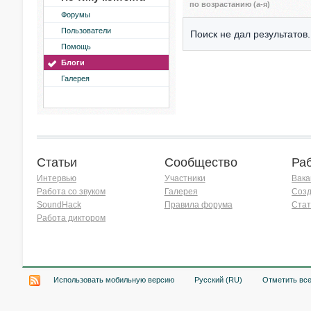
по возрастанию (а-я)
Форумы
Пользователи
Поиск не дал результатов.
Помощь
Блоги
Галерея
Статьи
Сообщество
Ра
Интервью
Участники
Вака
Работа со звуком
Галерея
Созд
SoundHack
Правила форума
Стат
Работа диктором
Хочу работать на радио!
Использовать мобильную версию
Русский (RU)
Отметить вс