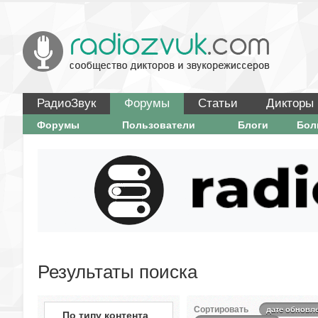
РадиоЗвук
Форумы
Статьи
Дикторы
Форумы
Пользователи
Блоги
Бо
Результаты поиска
Сортировать
дате обновл
По типу контента