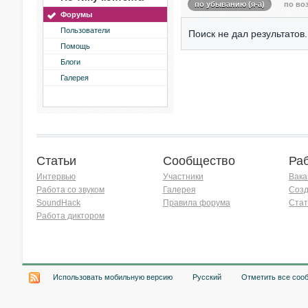
по убыванию (я-а)
по воз
Форумы
Пользователи
Поиск не дал результатов.
Помощь
Блоги
Галерея
Статьи
Сообщество
Ра
Интервью
Участники
Вака
Работа со звуком
Галерея
Созд
SoundHack
Правила форума
Стат
Работа диктором
Хочу работать на радио!
Использовать мобильную версию
Русский
Отметить все соо