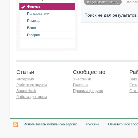
по убыванию (я-а)
по воз
Форумы
Пользователи
Поиск не дал результатов.
Помощь
Блоги
Галерея
Статьи
Сообщество
Ра
Интервью
Участники
Вака
Работа со звуком
Галерея
Созд
SoundHack
Правила форума
Стат
Работа диктором
Хочу работать на радио!
Использовать мобильную версию
Русский
Отметить все соо