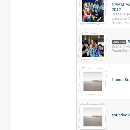
NAMM Mus
2012
Встреча ф
выставке 
Russia. Ма
В
АЛЬБОМ
Встречи у
РадиоЗвук
Павел Ко
soundvoic