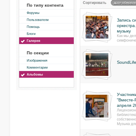
Сортировать
дате обновл
По типу контента
Форумы
Запись с
Пользователи
оркестра
Помощь
музыку
Блоги
Как мы дел
симфониче
Галерея
По секции
Изображения
SoundLif
Комментарии
Альбомы
Участник
"Вместе-Р
апреля 2
Лицензион
библиотек
собственн
Музыка дл