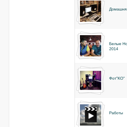
Домашняя
Белые Но
2014
Фот"KO"
Работы