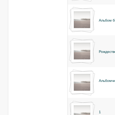
Альбом б
Рождеств
Альбомч
1