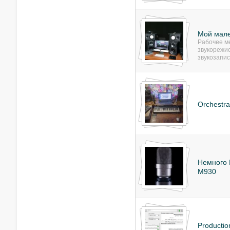
Мой мале
Рабочее м
звукорежи
звукозапис
Orchestra
Немного M
M930
Productio