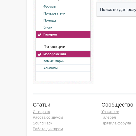
Форумы
Поиск не дал резу
Пользователи
Помощь
Блоги
Галерея
По секции
Изображения
Комментарии
Альбомы
Статьи
Сообщество
Интервью
Участники
Работа со звуком
Галерея
SoundHack
Правила форума
Работа диктором
Хочу работать на радио!