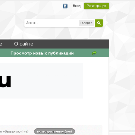
Вход
Регистрация
Галерея
е
О сайте
Просмотр новых публикаций
о убыванию (я-а)
по возрастанию (а-я)