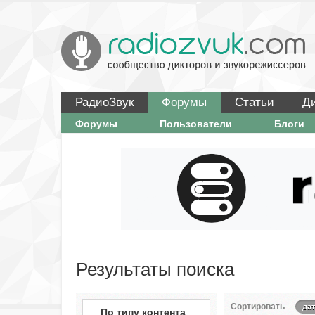
РадиоЗвук
Форумы
Статьи
Д
Форумы
Пользователи
Блоги
Результаты поиска
Сортировать
дат
По типу контента