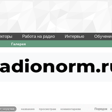
икторы
Работа на радио
Интервью
Обучени
Галерея
Порядок
е загрузки
названию
просмотрам
комментариям
п