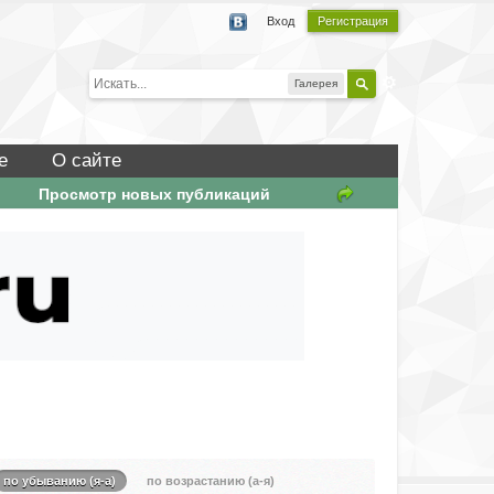
Вход
Регистрация
Галерея
е
О сайте
Просмотр новых публикаций
по убыванию (я-а)
по возрастанию (а-я)