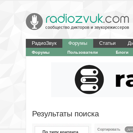
РадиоЗвук
Форумы
Статьи
Д
Форумы
Пользователи
Блоги
Результаты поиска
Сортировать
дат
По типу контента