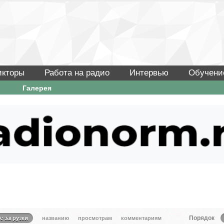
икторы
Работа на радио
Интервью
Обучени
Галерея
Порядок
е загрузки
названию
просмотрам
комментариям