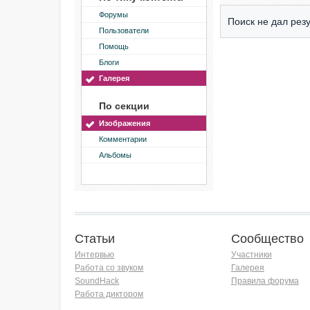
Форумы
Поиск не дал резу
Пользователи
Помощь
Блоги
Галерея
По секции
Изображения
Комментарии
Альбомы
Статьи
Сообщество
Интервью
Участники
Работа со звуком
Галерея
SoundHack
Правила форума
Работа диктором
Хочу работать на радио!