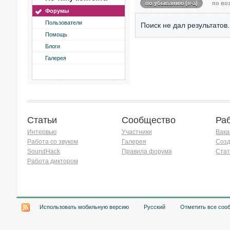
по убыванию (я-а)
по воз
Форумы
Пользователи
Поиск не дал результатов.
Помощь
Блоги
Галерея
Статьи
Сообщество
Ра
Интервью
Участники
Вака
Работа со звуком
Галерея
Созд
SoundHack
Правила форума
Стат
Работа диктором
Хочу работать на радио!
Использовать мобильную версию
Русский
Отметить все соо