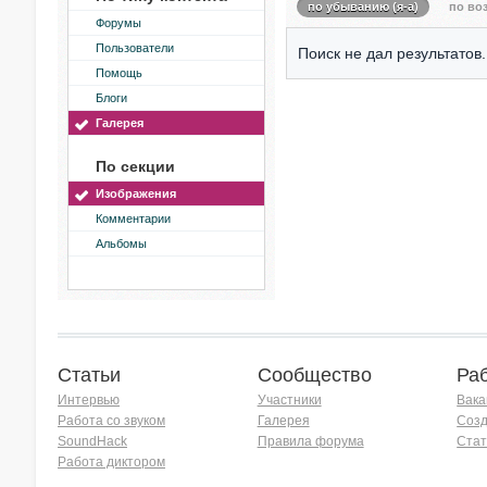
по убыванию (я-а)
по воз
Форумы
Пользователи
Поиск не дал результатов.
Помощь
Блоги
Галерея
По секции
Изображения
Комментарии
Альбомы
Статьи
Сообщество
Ра
Интервью
Участники
Вака
Работа со звуком
Галерея
Созд
SoundHack
Правила форума
Стат
Работа диктором
Хочу работать на радио!