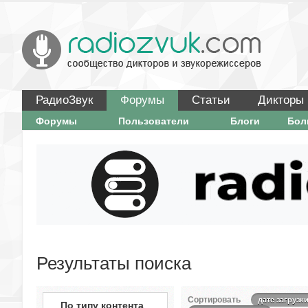
РадиоЗвук
Форумы
Статьи
Дикторы
Форумы
Пользователи
Блоги
Бо
Результаты поиска
Сортировать
дате загрузк
По типу контента