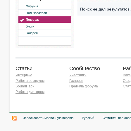
Форумы
Поиск не дал результатов.
Пользователи
Помощь
Блоги
Галерея
Статьи
Сообщество
Ра
Интервью
Участники
Вака
Работа со звуком
Галерея
Созд
SoundHack
Правила форума
Стат
Работа диктором
Хочу работать на радио!
Использовать мобильную версию
Русский
Отметить все соо