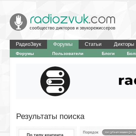
РадиоЗвук
Форумы
Статьи
Дикторы
Форумы
Пользователи
Блоги
Бо
Результаты поиска
Порядок
по убыванию (я-а)
По типу контента