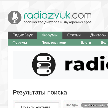
РадиоЗвук
Форумы
Статьи
Дикторы
Форумы
Пользователи
Блоги
Бо
Результаты поиска
Порядок
по убыванию (я-а)
По типу контента