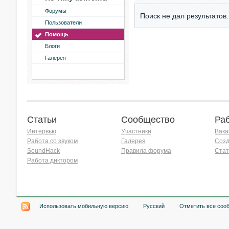
Форумы
Поиск не дал результатов.
Пользователи
Помощь
Блоги
Галерея
Статьи
Сообщество
Ра
Интервью
Участники
Вака
Работа со звуком
Галерея
Созд
SoundHack
Правила форума
Стат
Работа диктором
Хочу работать на радио!
Использовать мобильную версию
Русский
Отметить все соо