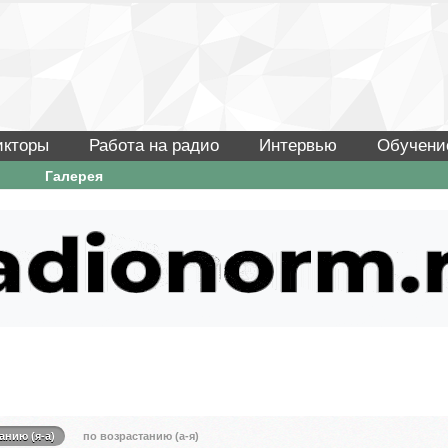
икторы
Работа на радио
Интервью
Обучени
Галерея
анию (я-а)
по возрастанию (а-я)