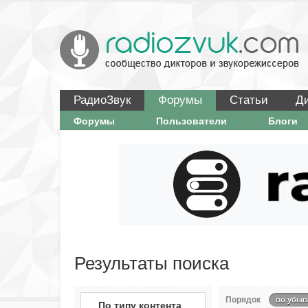
РадиоЗвук
Форумы
Статьи
Д
Форумы
Пользователи
Блоги
Результаты поиска
Порядок
по убыв
По типу контента