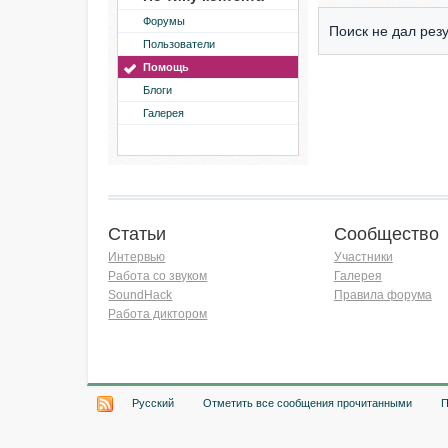
Форумы
Поиск не дал резу
Пользователи
Помощь
Блоги
Галерея
Статьи
Сообщество
Интервью
Участники
Работа со звуком
Галерея
SoundHack
Правила форума
Работа диктором
Хочу работать на радио!
Русский
Отметить все сообщения прочитанными