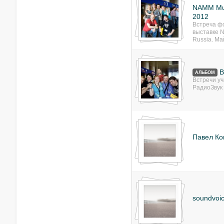
NAMM Mus
2012
Встреча ф
выставке 
Russia. Ма
В
АЛЬБОМ
Встречи у
РадиоЗвук
Павел Ко
soundvoic