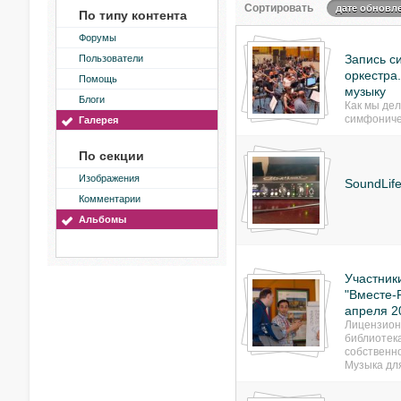
Сортировать
дате обновл
По типу контента
Форумы
Запись с
Пользователи
оркестра
Помощь
музыку
Блоги
Как мы дел
симфониче
Галерея
По секции
Изображения
SoundLif
Комментарии
Альбомы
Участник
"Вместе-Р
апреля 2
Лицензион
библиотек
собственн
Музыка дл