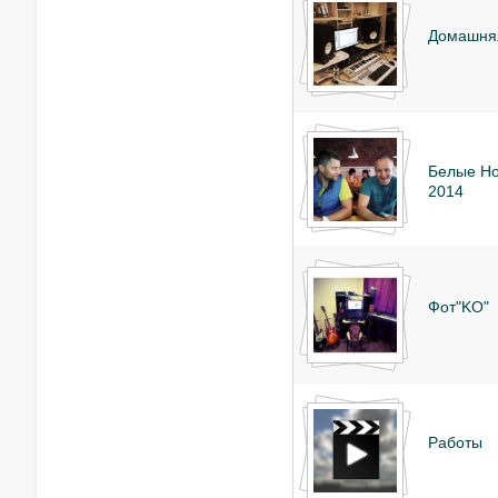
Домашняя
Белые Но
2014
Фот"KO"
Работы