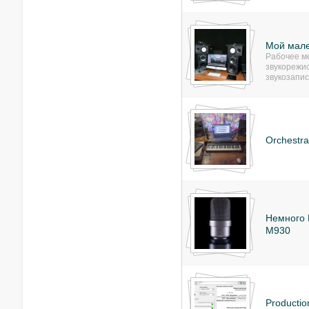
Мой мале
Рабочее м
звукорежи
звукозапис
Orchestra
Немного M
M930
Productio