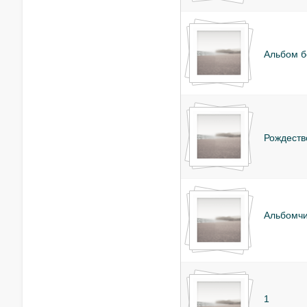
Альбом б
Рождеств
Альбомч
1