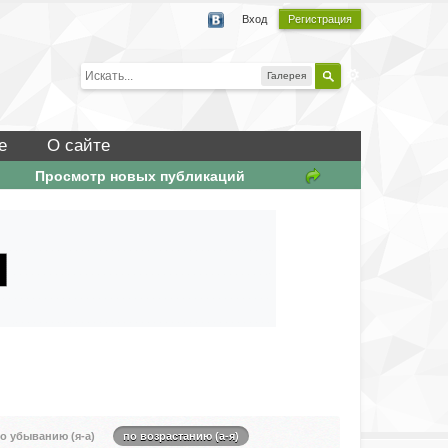
Вход
Регистрация
Галерея
е
О сайте
Просмотр новых публикаций
о убыванию (я-а)
по возрастанию (а-я)