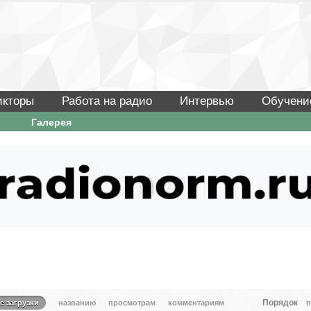
икторы
Работа на радио
Интервью
Обучени
Галерея
Порядок
е загрузки
названию
просмотрам
комментариям
п