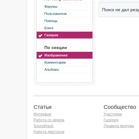
Форумы
Поиск не дал резу
Пользователи
Помощь
Блоги
Галерея
По секции
Изображения
Комментарии
Альбомы
Статьи
Сообщество
Интервью
Участники
Работа со звуком
Галерея
SoundHack
Правила форума
Работа диктором
Хочу работать на радио!