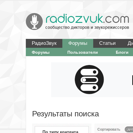
РадиоЗвук
Форумы
Статьи
Д
Форумы
Пользователи
Блоги
Результаты поиска
Сортировать
дат
По типу контента