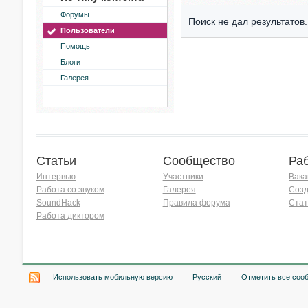
Форумы
Поиск не дал результатов.
Пользователи
Помощь
Блоги
Галерея
Статьи
Сообщество
Ра
Интервью
Участники
Вака
Работа со звуком
Галерея
Созд
SoundHack
Правила форума
Стат
Работа диктором
Хочу работать на радио!
Использовать мобильную версию
Русский
Отметить все соо