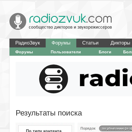
РадиоЗвук
Форумы
Статьи
Дикторы
Форумы
Пользователи
Блоги
Бо
Результаты поиска
Порядок
по убыванию (я-а)
По типу контента