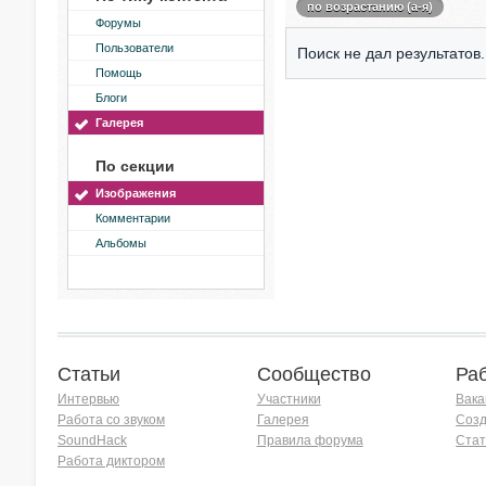
по возрастанию (а-я)
Форумы
Пользователи
Поиск не дал результатов.
Помощь
Блоги
Галерея
По секции
Изображения
Комментарии
Альбомы
Статьи
Сообщество
Ра
Интервью
Участники
Вака
Работа со звуком
Галерея
Созд
SoundHack
Правила форума
Стат
Работа диктором
Хочу работать на радио!