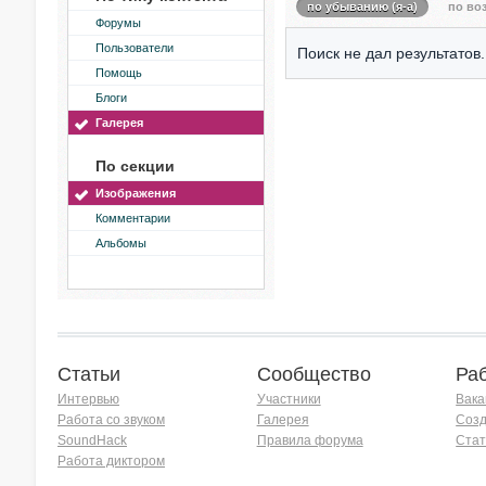
по убыванию (я-а)
по воз
Форумы
Пользователи
Поиск не дал результатов.
Помощь
Блоги
Галерея
По секции
Изображения
Комментарии
Альбомы
Статьи
Сообщество
Ра
Интервью
Участники
Вака
Работа со звуком
Галерея
Созд
SoundHack
Правила форума
Стат
Работа диктором
Хочу работать на радио!