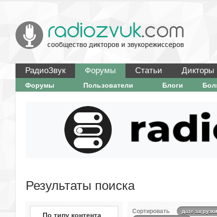
РадиоЗвук
Форумы
Статьи
Дикторы
Форумы
Пользователи
Блоги
Бо
Результаты поиска
Сортировать
дате загрузк
По типу контента