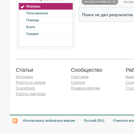
по убыванию (я-а)
по воз
Форумы
Пользователи
Поиск не дал результатов.
Помощь
Блоги
Галерея
Статьи
Сообщество
Ра
Интервью
Участники
Вака
Работа со звуком
Галерея
Созд
SoundHack
Правила форума
Стат
Работа диктором
Хочу работать на радио!
Использовать мобильную версию
Русский (RU)
Отметить вс