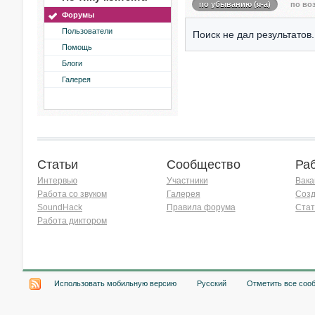
по убыванию (я-а)
по воз
Форумы
Пользователи
Поиск не дал результатов.
Помощь
Блоги
Галерея
Статьи
Сообщество
Ра
Интервью
Участники
Вака
Работа со звуком
Галерея
Созд
SoundHack
Правила форума
Стат
Работа диктором
Хочу работать на радио!
Использовать мобильную версию
Русский
Отметить все соо