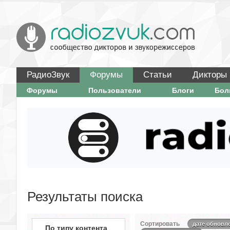
РадиоЗвук
Форумы
Статьи
Дикторы
Форумы
Пользователи
Блоги
Бо
Результаты поиска
Сортировать
дате обновл
По типу контента