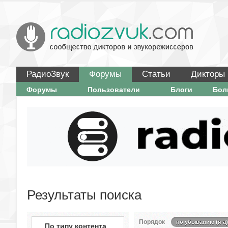
РадиоЗвук
Форумы
Статьи
Дикторы
Форумы
Пользователи
Блоги
Бо
Результаты поиска
Порядок
по убыванию (я-а)
По типу контента