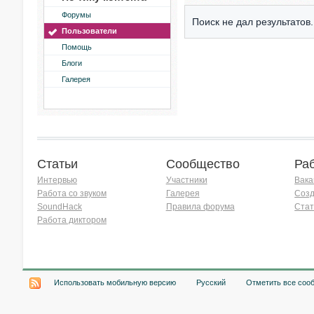
Форумы
Поиск не дал результатов.
Пользователи
Помощь
Блоги
Галерея
Статьи
Сообщество
Ра
Интервью
Участники
Вака
Работа со звуком
Галерея
Созд
SoundHack
Правила форума
Стат
Работа диктором
Хочу работать на радио!
Использовать мобильную версию
Русский
Отметить все соо