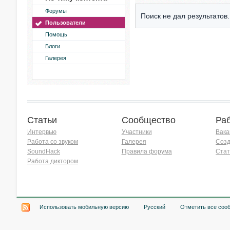
Форумы
Поиск не дал результатов.
Пользователи
Помощь
Блоги
Галерея
Статьи
Сообщество
Ра
Интервью
Участники
Вака
Работа со звуком
Галерея
Созд
SoundHack
Правила форума
Стат
Работа диктором
Хочу работать на радио!
Использовать мобильную версию
Русский
Отметить все соо