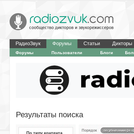
РадиоЗвук
Форумы
Статьи
Дикторы
Форумы
Пользователи
Блоги
Бо
Результаты поиска
Порядок
по убыванию (я-а)
По типу контента