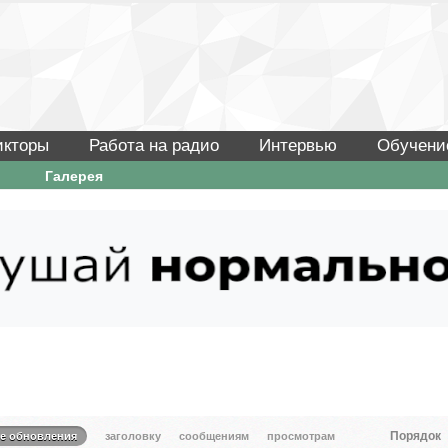
икторы
Работа на радио
Интервью
Обучени
Галерея
Порядок
те обновления
заголовку
сообщениям
просмотрам