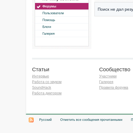
Форумы
Поиск не дал резу
Пользователи
Помощь
Блоги
Галерея
Статьи
Сообщество
Интервью
Участники
Работа со звуком
Галерея
SoundHack
Правила форума
Работа диктором
Хочу работать на радио!
Русский
Отметить все сообщения прочитанными