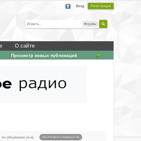
Вход
Регистрация
Форумы
е
О сайте
Просмотр новых публикаций
по убыванию (я-а)
по возрастанию (а-я)