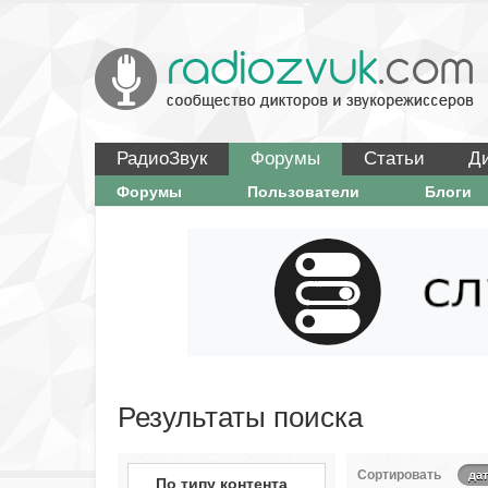
РадиоЗвук
Форумы
Статьи
Д
Форумы
Пользователи
Блоги
Результаты поиска
Сортировать
да
По типу контента