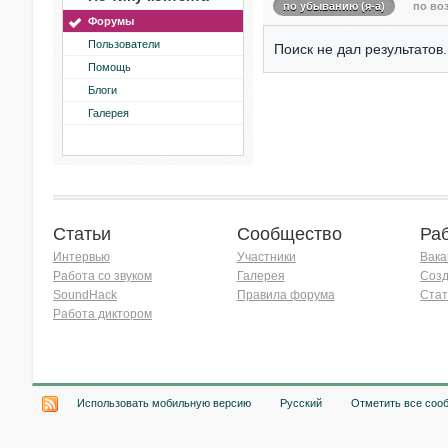
по убыванию (я-а)
по воз
Форумы
Пользователи
Поиск не дал результатов.
Помощь
Блоги
Галерея
Статьи
Сообщество
Ра
Интервью
Участники
Вака
Работа со звуком
Галерея
Созд
SoundHack
Правила форума
Стат
Работа диктором
Хочу работать на радио!
Использовать мобильную версию
Русский
Отметить все соо