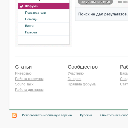
по убыванию (я-а)
по воз
Форумы
Пользователи
Поиск не дал результатов.
Помощь
Блоги
Галерея
Статьи
Сообщество
Ра
Интервью
Участники
Вака
Работа со звуком
Галерея
Созд
SoundHack
Правила форума
Стат
Работа диктором
Хочу работать на радио!
Использовать мобильную версию
Русский
Отметить все соо