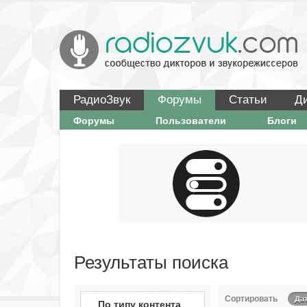
РадиоЗвук
Форумы
Статьи
Д
Форумы
Пользователи
Блоги
Результаты поиска
Сортировать
Да
По типу контента