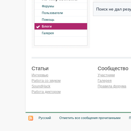
Форумы
Поиск не дал резу
Пользователи
Помощь
Блоги
Галерея
Статьи
Сообщество
Интервью
Участники
Работа со звуком
Галерея
SoundHack
Правила форума
Работа диктором
Хочу работать на радио!
Русский
Отметить все сообщения прочитанными