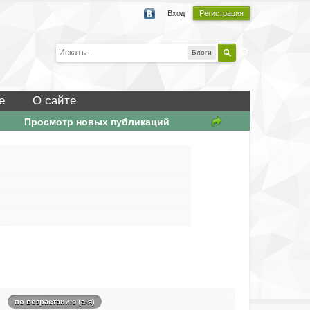
Вход
Регистрация
Блоги
е
О сайте
Просмотр новых публикаций
по возрастанию (а-я)