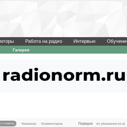
икторы
Работа на радио
Интервью
Обучени
Галерея
Порядок
та записи
Название
Комментарии
по убыванию (я-а)