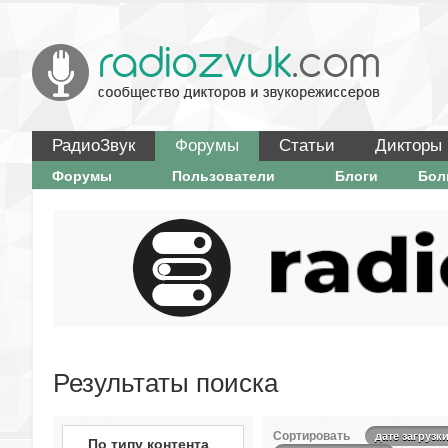
РадиоЗвук
Форумы
Статьи
Дикторы
Форумы
Пользователи
Блоги
Бо
Результаты поиска
Сортировать
дате загрузк
По типу контента