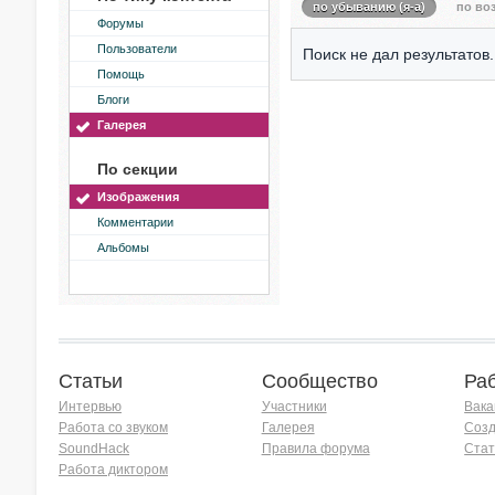
по убыванию (я-а)
по воз
Форумы
Пользователи
Поиск не дал результатов.
Помощь
Блоги
Галерея
По секции
Изображения
Комментарии
Альбомы
Статьи
Сообщество
Ра
Интервью
Участники
Вака
Работа со звуком
Галерея
Созд
SoundHack
Правила форума
Стат
Работа диктором
Хочу работать на радио!