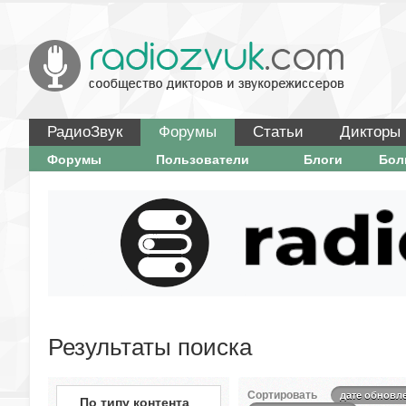
РадиоЗвук
Форумы
Статьи
Дикторы
Форумы
Пользователи
Блоги
Бо
Результаты поиска
Сортировать
дате обновл
По типу контента