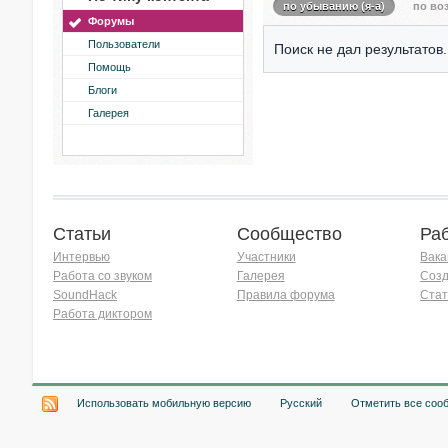
по убыванию (я-а)
по воз
Форумы
Пользователи
Поиск не дал результатов.
Помощь
Блоги
Галерея
Статьи
Сообщество
Ра
Интервью
Участники
Вака
Работа со звуком
Галерея
Созд
SoundHack
Правила форума
Стат
Работа диктором
Хочу работать на радио!
Использовать мобильную версию
Русский
Отметить все соо