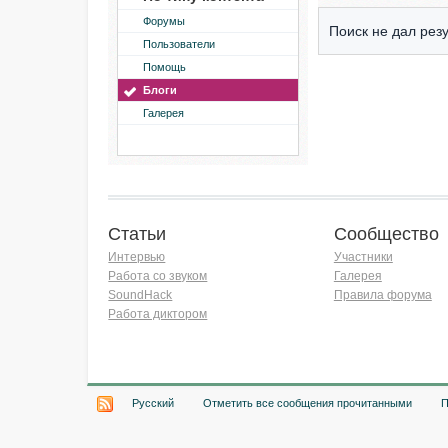
Форумы
Поиск не дал резу
Пользователи
Помощь
Блоги
Галерея
Статьи
Сообщество
Интервью
Участники
Работа со звуком
Галерея
SoundHack
Правила форума
Работа диктором
Хочу работать на радио!
Русский
Отметить все сообщения прочитанными