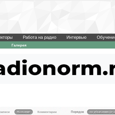
икторы
Работа на радио
Интервью
Обучени
Галерея
Порядок
 записи
Название
Комментарии
по убыванию (я-а