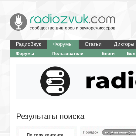
РадиоЗвук
Форумы
Статьи
Дикторы
Форумы
Пользователи
Блоги
Бо
Результаты поиска
Порядок
по убыванию (я-а)
По типу контента