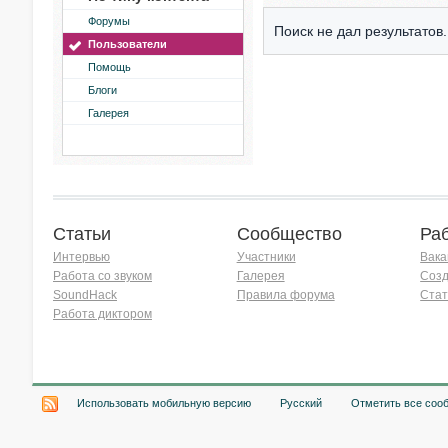
Форумы
Поиск не дал результатов.
Пользователи
Помощь
Блоги
Галерея
Статьи
Сообщество
Ра
Интервью
Участники
Вака
Работа со звуком
Галерея
Созд
SoundHack
Правила форума
Стат
Работа диктором
Хочу работать на радио!
Использовать мобильную версию
Русский
Отметить все соо