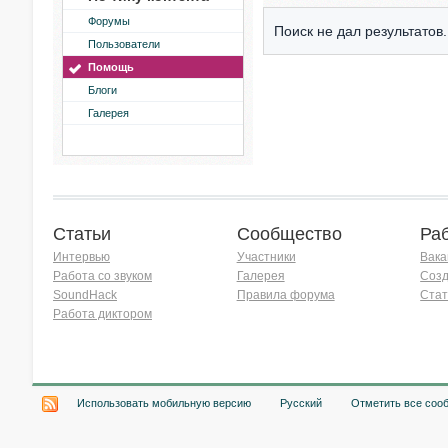
Форумы
Поиск не дал результатов.
Пользователи
Помощь
Блоги
Галерея
Статьи
Сообщество
Ра
Интервью
Участники
Вака
Работа со звуком
Галерея
Созд
SoundHack
Правила форума
Стат
Работа диктором
Хочу работать на радио!
Использовать мобильную версию
Русский
Отметить все соо