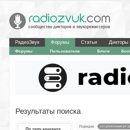
РадиоЗвук
Форумы
Статьи
Дикторы
Форумы
Пользователи
Блоги
Бо
Результаты поиска
Порядок
по убыванию (я-а)
По типу контента