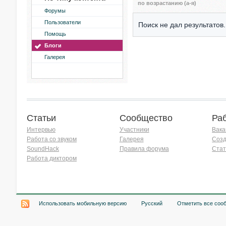
по возрастанию (а-я)
Форумы
Пользователи
Поиск не дал результатов.
Помощь
Блоги
Галерея
Статьи
Сообщество
Ра
Интервью
Участники
Вака
Работа со звуком
Галерея
Созд
SoundHack
Правила форума
Стат
Работа диктором
Хочу работать на радио!
Использовать мобильную версию
Русский
Отметить все соо