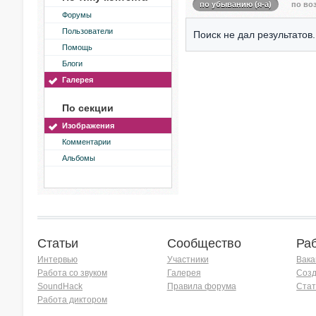
по убыванию (я-а)
по воз
Форумы
Пользователи
Поиск не дал результатов.
Помощь
Блоги
Галерея
По секции
Изображения
Комментарии
Альбомы
Статьи
Сообщество
Ра
Интервью
Участники
Вака
Работа со звуком
Галерея
Созд
SoundHack
Правила форума
Стат
Работа диктором
Хочу работать на радио!