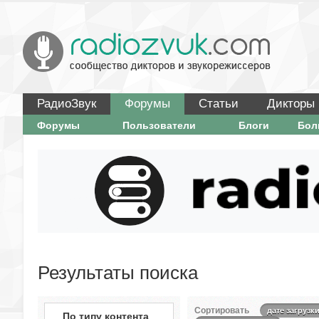
РадиоЗвук
Форумы
Статьи
Дикторы
Форумы
Пользователи
Блоги
Бо
Результаты поиска
Сортировать
дате загрузк
По типу контента