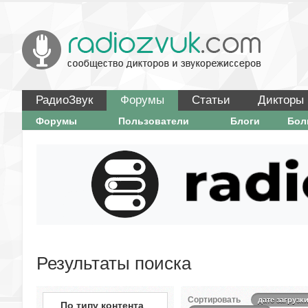
РадиоЗвук
Форумы
Статьи
Дикторы
Форумы
Пользователи
Блоги
Бо
Результаты поиска
Сортировать
дате загрузк
По типу контента