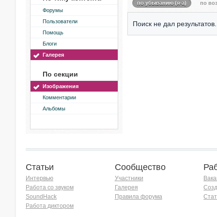
по убыванию (я-а)
по воз
Форумы
Пользователи
Поиск не дал результатов.
Помощь
Блоги
Галерея
По секции
Изображения
Комментарии
Альбомы
Статьи
Сообщество
Ра
Интервью
Участники
Вака
Работа со звуком
Галерея
Созд
SoundHack
Правила форума
Стат
Работа диктором
Хочу работать на радио!