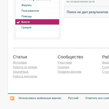
по возрастанию (а-я)
Форумы
Пользователи
Поиск не дал результатов.
Помощь
Блоги
Галерея
Статьи
Сообщество
Ра
Интервью
Участники
Вака
Работа со звуком
Галерея
Созд
SoundHack
Правила форума
Стат
Работа диктором
Хочу работать на радио!
Использовать мобильную версию
Русский
Отметить все соо