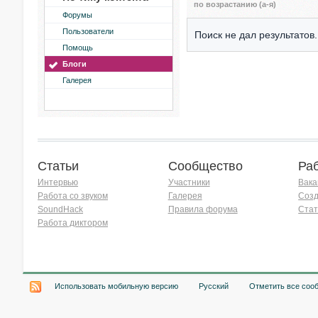
по возрастанию (а-я)
Форумы
Пользователи
Поиск не дал результатов.
Помощь
Блоги
Галерея
Статьи
Сообщество
Ра
Интервью
Участники
Вака
Работа со звуком
Галерея
Созд
SoundHack
Правила форума
Стат
Работа диктором
Хочу работать на радио!
Использовать мобильную версию
Русский
Отметить все соо