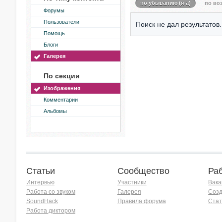
по убыванию (я-а)
по воз
Форумы
Пользователи
Поиск не дал результатов.
Помощь
Блоги
Галерея
По секции
Изображения
Комментарии
Альбомы
Статьи
Сообщество
Ра
Интервью
Участники
Вака
Работа со звуком
Галерея
Созд
SoundHack
Правила форума
Стат
Работа диктором
Хочу работать на радио!