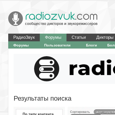
РадиоЗвук
Форумы
Статьи
Дикторы
Форумы
Пользователи
Блоги
Бо
Результаты поиска
Сортировать
дате загрузк
По типу контента